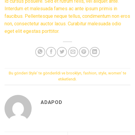
id cursus posuere. Sed et rutrum felis, vel aliquet ante.
Interdum et malesuada fames ac ante ipsum primis in
faucibus. Pellentesque neque tellus, condimentum non eros
non, consectetur auctor lacus. Curabitur malesuada odio
eget elit egestas porttitor.
Bu gönderi
Style
’ te gönderildi ve
brooklyn
,
fashion
,
style
,
women
’ te
etiketlendi.
ADAPOD