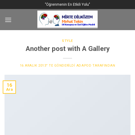
Skip
"Öğrenmenin En Etkili Yolu"
to
content
STYLE
Another post with A Gallery
16 ARALIK 2013
’' TE GÖNDERILDI
ADAPOD
TARAFINDAN
16
Ara