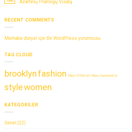
Tem
Azartinių Pramogų Visatą
RECENT COMMENTS
Merhaba dünya!
için
Bir WordPress yorumcusu
TAG CLOUD
brooklyn
fashion
https://22bit.onl
https://spinando.ie
style
women
KATEGORILER
Genel
(22)