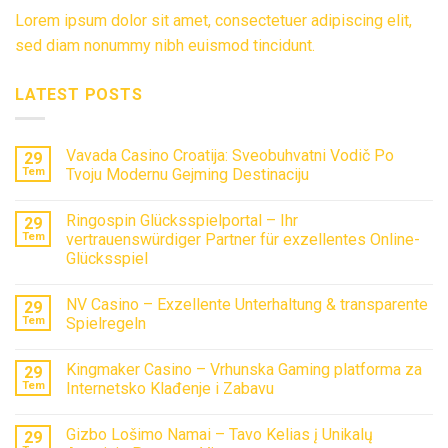
Lorem ipsum dolor sit amet, consectetuer adipiscing elit,
sed diam nonummy nibh euismod tincidunt.
LATEST POSTS
Vavada Casino Croatija: Sveobuhvatni Vodič Po
29
Tem
Tvoju Modernu Gejming Destinaciju
Ringospin Glücksspielportal – Ihr
29
Tem
vertrauenswürdiger Partner für exzellentes Online-
Glücksspiel
NV Casino – Exzellente Unterhaltung & transparente
29
Tem
Spielregeln
Kingmaker Casino – Vrhunska Gaming platforma za
29
Tem
Internetsko Klađenje i Zabavu
Gizbo Lošimo Namai – Tavo Kelias į Unikalų
29